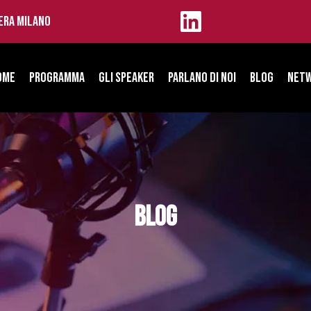
iera Milano
ome
Programma
GLI SPEAKER
Parlano di noi
Blog
Netw
BLOG